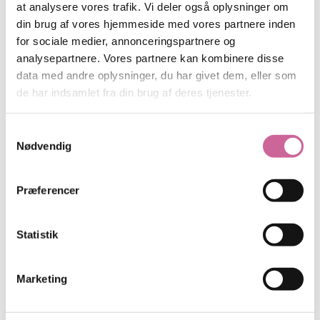
at analysere vores trafik. Vi deler også oplysninger om
Læs mere
din brug af vores hjemmeside med vores partnere inden
for sociale medier, annonceringspartnere og
Solbrillemode
analysepartnere. Vores partnere kan kombinere disse
data med andre oplysninger, du har givet dem, eller som
Læs mere
de har indsamlet fra din brug af deres tjenester.
Designersolbriller
Samtykkevalg
Nødvendig
Læs mere
Kontaktlinser
Præferencer
Læs mere
Statistik
Brilleglas
Marketing
Læs mere