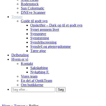
Rodenstock
Sun Colormatic
DNEye Scanner
Temaer
Guide til godt syn
Opskrifter – Dæk op til et godt syn
Synet gennem livet
Synsprøve
Synstræning
Synsfeltscreening
Synsfejl og øjensygdomme
Tørre øjne
Delbetaling
Hvem er vi
Kontakt
Sakskøbing
Nykøbing F.
Vores team
En del af OptikTeam
Om butikkerne
Hjem
»
Temaer
»
Briller