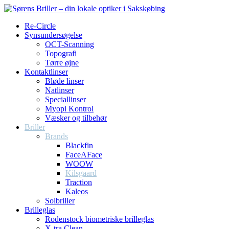
Re-Circle
Synsundersøgelse
OCT-Scanning
Topografi
Tørre øjne
Kontaktlinser
Bløde linser
Natlinser
Speciallinser
Myopi Kontrol
Væsker og tilbehør
Briller
Brands
Blackfin
FaceAFace
WOOW
Kilsgaard
Traction
Kaleos
Solbriller
Brilleglas
Rodenstock biometriske brilleglas
X-tra Clean