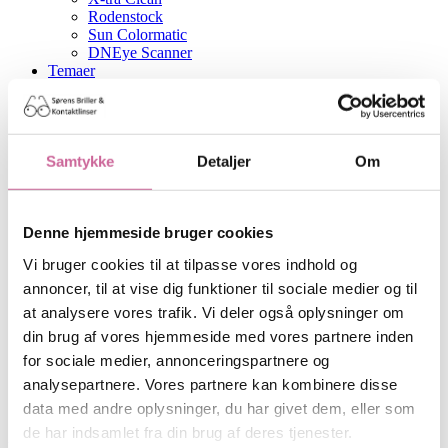
Rodenstock
Sun Colormatic
DNEye Scanner
Temaer
Guide til godt syn
Opskrifter – Dæk op til et godt syn
Synet gennem livet
Synsprøve
Synstræning
Samtykke
Detaljer
Om
Synsfeltscreening
Synsfejl og øjensygdomme
Tørre øjne
Denne hjemmeside bruger cookies
Delbetaling
Hvem er vi
Vi bruger cookies til at tilpasse vores indhold og
Kontakt
Sakskøbing
annoncer, til at vise dig funktioner til sociale medier og til
Nykøbing F.
at analysere vores trafik. Vi deler også oplysninger om
Vores team
din brug af vores hjemmeside med vores partnere inden
En del af OptikTeam
Om butikkerne
for sociale medier, annonceringspartnere og
analysepartnere. Vores partnere kan kombinere disse
data med andre oplysninger, du har givet dem, eller som
de har indsamlet fra din brug af deres tjenester.
Hjem
»
Kilsgaard