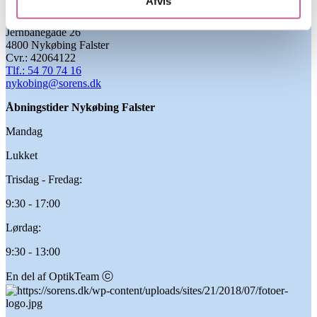
Afvis
Nykøbing Falster
Jernbanegade 26
4800 Nykøbing Falster
Cvr.: 42064122
Tlf.: 54 70 74 16
nykobing@sorens.dk
Åbningstider
Nykøbing Falster
Mandag
Lukket
Trisdag - Fredag:
9:30 - 17:00
Lørdag:
9:30 - 13:00
En del af OptikTeam ⓒ