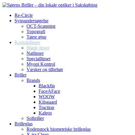
Re-Circle
Synsundersøgelse
OCT-Scanning
Topografi
Tørre øjne
Kontaktlinser
Bløde linser
Natlinser
Speciallinser
Myopi Kontrol
Væsker og tilbehør
Briller
Brands
Blackfin
FaceAFace
WOOW
Kilsgaard
Traction
Kaleos
Solbriller
Brilleglas
Rodenstock biometriske brilleglas
X-tra Clean