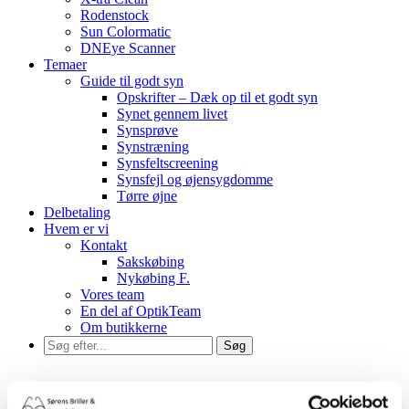
Rodenstock
Sun Colormatic
DNEye Scanner
Temaer
Guide til godt syn
Opskrifter – Dæk op til et godt syn
Synet gennem livet
Synsprøve
Synstræning
Synsfeltscreening
Synsfejl og øjensygdomme
Tørre øjne
Delbetaling
Hvem er vi
Kontakt
Sakskøbing
Nykøbing F.
Vores team
En del af OptikTeam
Om butikkerne
Hjem
»
Bløde linser