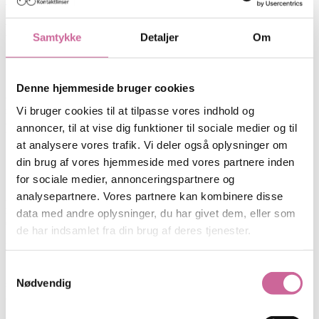
Hvilken linsetype passer til dit behov?
Samtykke
Detaljer
Om
1-DAGSLINSER
1-dagslinser er ideelle, hvis du ønsker komfort og sikkerhed. 1-
Denne hjemmeside bruger cookies
dagslinser er det rigtige valg til sport og fritidsaktiviteter, og du
slipper for rengøring af linserne. 1-dagslinser minimerer risikoen for
Vi bruger cookies til at tilpasse vores indhold og
øjenirritation og er også velegnede til brugere, som skifter mellem
annoncer, til at vise dig funktioner til sociale medier og til
briller og kontaktlinser.
at analysere vores trafik. Vi deler også oplysninger om
14-DAGES KONTAKTLINSER
din brug af vores hjemmeside med vores partnere inden
for sociale medier, annonceringspartnere og
Denne type linser kræver kun ganske lidt tilvænning. Om
analysepartnere. Vores partnere kan kombinere disse
nødvendigt kan du sove med linserne enkelte nætter. Der er kun
minimal risiko for belægninger, da du skifter til nye linser hver 14.
data med andre oplysninger, du har givet dem, eller som
dag. Samtidig er linserne lette og hurtige at rengøre.
de har indsamlet fra din brug af deres tjenester.
MÅNEDSKONTAKTLINSER
Samtykkevalg
Månedslinser bruges i op til 30 dage, og herefter skifter du til et nyt
Nødvendig
sæt linser. 30-dageslinser er kun til dagsbrug og skal renses hver
aften og opbevares i rensevæske natten over.